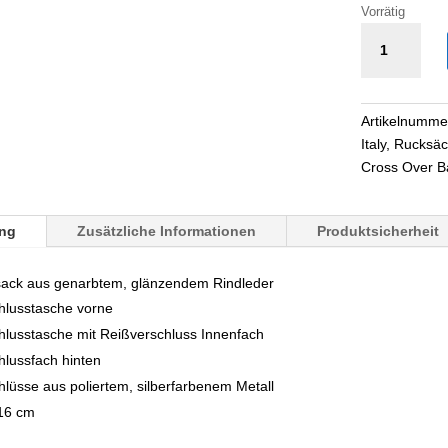
Vorrätig
Leder
Rucksack
Menge
Artikelnumme
Italy
,
Rucksäc
Cross Over B
ng
Zusätzliche Informationen
Produktsicherheit
sack aus genarbtem, glänzendem Rindleder
hlusstasche vorne
hlusstasche mit Reißverschluss Innenfach
hlussfach hinten
lüsse aus poliertem, silberfarbenem Metall
 16 cm