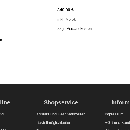
349,00
€
inkl. MwSt.
zzgl.
Versandkosten
en
line
Shopservice
Inform
nd
Kontakt und
Geschäftszeiten
Impressum
Bestellmöglichkeiten
AGB und Kunde