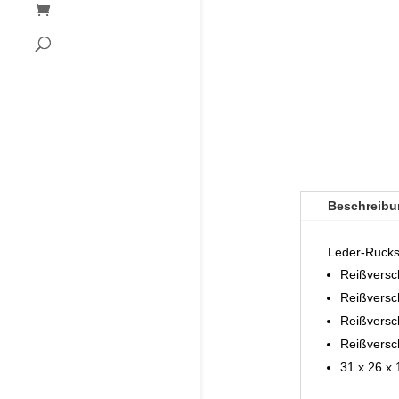
Beschreibu
Leder-Ruck
Reißversc
Reißversc
Reißversc
Reißversch
31 x 26 x