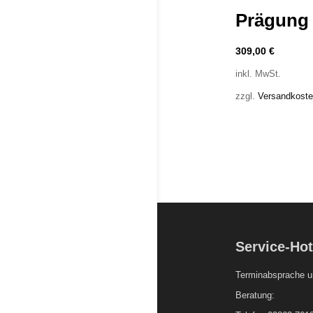
Prägung
309,00
€
inkl. MwSt.
zzgl.
Versandkost
Service-Hot
Terminabsprache u
Beratung: