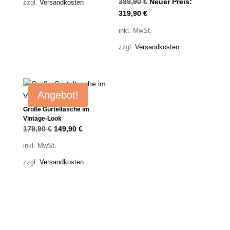
Ursprünglicher
389,90
€
Neuer Preis:
zzgl.
Versandkosten
Aktueller
Preis
319,90
€
Preis
war:
inkl. MwSt.
ist:
389,90 €
zzgl.
Versandkosten
319,90 €.
Angebot!
Große Gürteltasche im
Vintage-Look
Ursprünglicher
Aktueller
179,90
€
149,90
€
Preis
Preis
inkl. MwSt.
war:
ist:
zzgl.
Versandkosten
179,90 €
149,90 €.