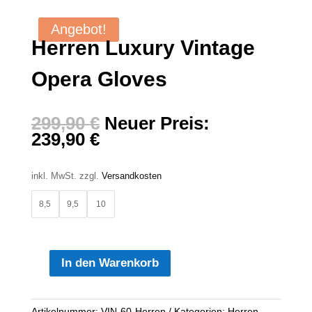
Angebot!
Herren Luxury Vintage
Opera Gloves
Ursprünglicher
299,90
€
Neuer Preis:
Aktueller
Preis
239,90
€
Preis
war:
ist:
299,90 €
inkl. MwSt.
zzgl.
Versandkosten
239,90 €.
8,5
9,5
10
In den Warenkorb
Herren
Luxury
Vintage
Artikelnummer:
VIN-60-Herren
Kategorien:
Herren