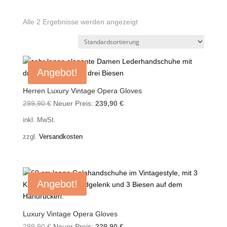
Alle 2 Ergebnisse werden angezeigt
Angebot!
Herren Luxury Vintage Opera Gloves
Ursprünglicher
Aktueller
299,90
€
Neuer Preis:
239,90
€
Preis
Preis
inkl. MwSt.
war:
ist:
zzgl.
Versandkosten
299,90 €
239,90 €.
Angebot!
Luxury Vintage Opera Gloves
Ursprünglicher
Aktueller
289,90
€
Neuer Preis:
229,90
€