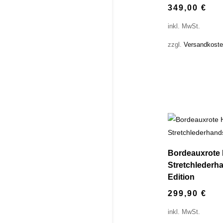
349,00
€
inkl. MwSt.
zzgl.
Versandkost
Bordeauxrote 
Stretchlederh
Edition
299,90
€
inkl. MwSt.