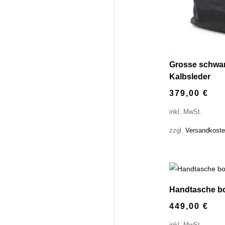
Grosse schwar
Kalbsleder
379,00
€
inkl. MwSt.
zzgl.
Versandkost
Handtasche bo
449,00
€