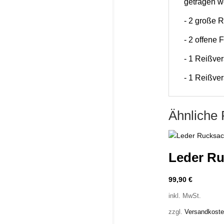
getragen w
- 2 große 
- 2 offene 
- 1 Reißver
- 1 Reißve
Ähnliche 
Leder R
99,90
€
inkl. MwSt.
zzgl.
Versandkost