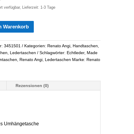
rt verfügbar, Lieferzeit: 1-3 Tage
n Warenkorb
he
r:
3451501
Kategorien:
Renato Angi
,
Handtaschen
,
chen
,
Ledertaschen
Schlagwörter:
Echtleder
,
Made
ntaschen
,
Renato Angi
,
Ledertaschen
Marke:
Renato
Rezensionen (0)
als Umhängetasche