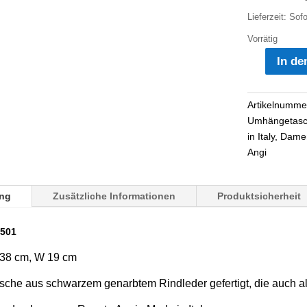
Lieferzeit:
Sofo
Vorrätig
In de
Businesstasc
schwarz
Leder
Artikelnumme
Menge
Umhängetas
in Italy
,
Dame
Angi
ng
Zusätzliche Informationen
Produktsicherheit
1501
 38 cm, W 19 cm
sche aus schwarzem genarbtem Rindleder gefertigt, die auch 