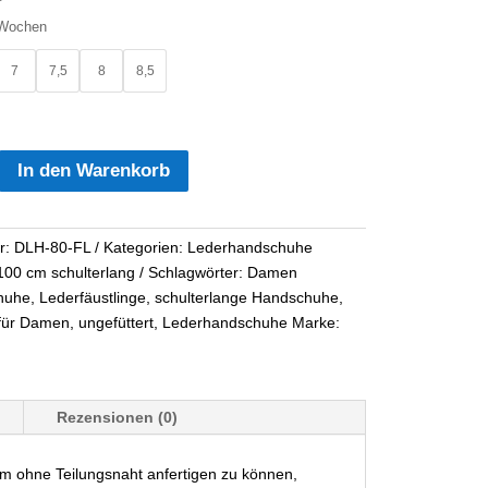
 Wochen
7
7,5
8
8,5
In den Warenkorb
r:
DLH-80-FL
Kategorien:
Lederhandschuhe
ge
100 cm schulterlang
Schlagwörter:
Damen
huhe
,
Lederfäustlinge
,
schulterlange Handschuhe
,
für Damen
,
ungefüttert
,
Lederhandschuhe
Marke:
Rezensionen (0)
cm ohne Teilungsnaht anfertigen zu können,