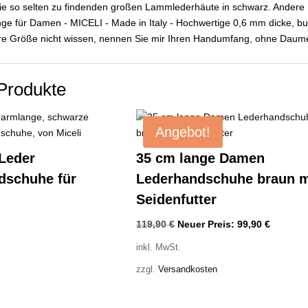
die so selten zu findenden großen Lammlederhäute in schwarz. Andere
nge für Damen - MICELI - Made in Italy - Hochwertige 0,6 mm dicke, b
re Größe nicht wissen, nennen Sie mir Ihren Handumfang, ohne Dau
Produkte
Angebot!
 Leder
35 cm lange Damen
dschuhe für
Lederhandschuhe braun m
Seidenfutter
Ursprünglicher
Aktuelle
119,90
€
Neuer Preis:
99,90
€
Preis
Preis
inkl. MwSt.
war:
ist:
zzgl.
Versandkosten
119,90 €
99,90 €.