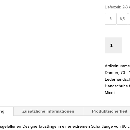
Lieferzeit:
2-3
6
6,5
80
cm
lange
Damen
Artikelnumme
Lederfäustlin
Damen
,
70 - 
schulterlang
Lederhandsc
Menge
Handschuhe 
Miceli
ng
Zusätzliche Informationen
Produktsicherheit
gefallenen Designerfäustlinge in einer extremen Schaftlänge von 80 