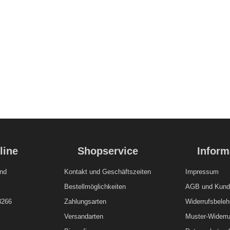
line
Shopservice
Inform
nd
Kontakt und
Geschäftszeiten
Impressum
Bestellmöglichkeiten
AGB und Kunde
8266
Zahlungsarten
Widerrufsbeleh
Versandarten
Muster-Widerru