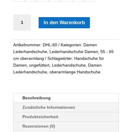
60
In den Warenkorb
cm
oberarmlange
Damen
Lederhandschuhe
Artikelnummer:
DHL-60
Kategorien:
Damen
ungefüttert
Lederhandschuhe
,
Lederhandschuhe Damen
,
55 - 65
Menge
cm oberarmlang
Schlagwörter:
Handschuhe für
Damen
,
ungefüttert
,
Lederhandschuhe
,
Damen
Lederhandschuhe
,
oberarmlange Handschuhe
Beschreibung
Zusätzliche Informationen
Produktsicherheit
Rezensionen (0)