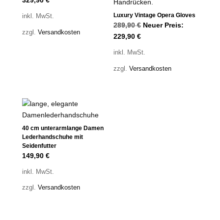
329,90
€
Luxury Vintage Opera Gloves
inkl. MwSt.
Ursprünglicher
289,90
€
Neuer Preis:
zzgl.
Versandkosten
Aktueller
Preis
229,90
€
Preis
war:
inkl. MwSt.
ist:
289,90 €
zzgl.
Versandkosten
229,90 €.
40 cm unterarmlange Damen
Lederhandschuhe mit
Seidenfutter
149,90
€
inkl. MwSt.
zzgl.
Versandkosten