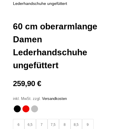
Lederhandschuhe ungefüttert
60 cm oberarmlange
Damen
Lederhandschuhe
ungefüttert
259,90
€
inkl. MwSt.
zzgl.
Versandkosten
6
6,5
7
7,5
8
8,5
9