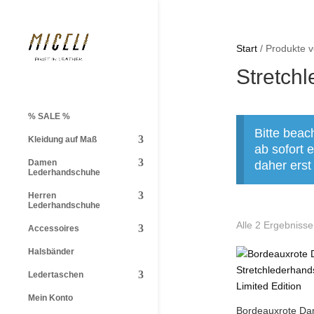
Start
/ Produkte v
Stretch
% SALE %
Bitte beac
Kleidung auf Maß
ab sofort
Damen
daher erst
Lederhandschuhe
Herren
Lederhandschuhe
Alle 2 Ergebniss
Accessoires
Halsbänder
Ledertaschen
Mein Konto
Bordeauxrote D