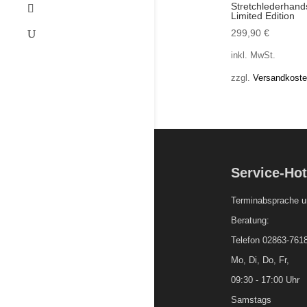
Stretchlederhan
Limited Edition
299,90
€
inkl. MwSt.
zzgl.
Versandkost
Service-Hot
Terminabsprache u
Beratung:
Telefon 02863-761
Mo, Di, Do, Fr,
09:30 - 17:00 Uhr
Samstags