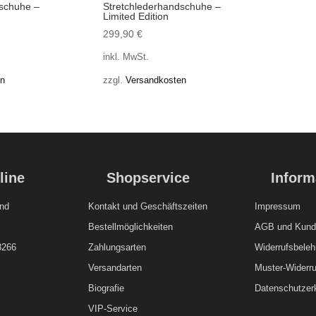
dschuhe –
Stretchlederhandschuhe –
Limited Edition
299,90
€
inkl. MwSt.
en
zzgl.
Versandkosten
line
Shopservice
Inform
nd
Kontakt und
Geschäftszeiten
Impressum
Bestellmöglichkeiten
AGB und Kunde
8266
Zahlungsarten
Widerrufsbeleh
Versandarten
Muster-Widerru
Biografie
Datenschutzer
VIP-Service