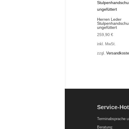
Herren Leder
Stulpenhandsch
ungefüttert
259,90
€
inkl. MwSt.
zzgl.
Versandkost
Service-Hot
Terminabsprache u
Beratung: