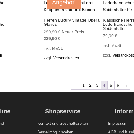
Angebot!
Herren Luxury Vintage Opera
Klassische Herr
uhe
Gloves
Lederhandschuh
Seidenfutter
Ursprünglicher
299,90
€
Neuer Preis:
79,90
€
Aktueller
Preis
239,90
€
Preis
war:
inkl. MwSt.
inkl. MwSt.
ist:
299,90 €
en
zzgl.
Versandkos
zzgl.
Versandkosten
239,90 €.
←
1
2
3
4
5
6
→
line
Shopservice
Inform
nd
Kontakt und
Geschäftszeiten
Impressum
Bestellmöglichkeiten
AGB und Kunde