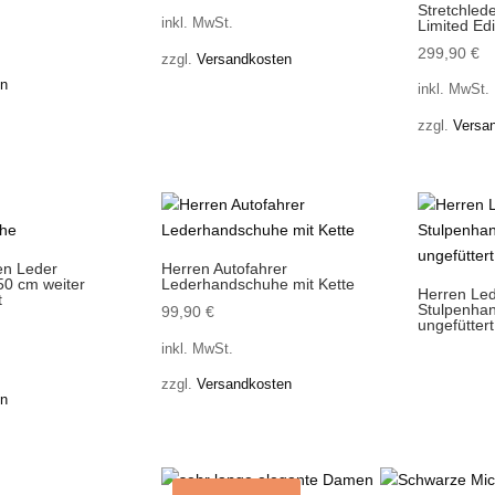
Stretchled
inkl. MwSt.
Limited Edi
299,90
€
zzgl.
Versandkosten
en
inkl. MwSt.
zzgl.
Versa
en Leder
Herren Autofahrer
50 cm weiter
Lederhandschuhe mit Kette
Herren Le
t
Stulpenha
99,90
€
ungefüttert
inkl. MwSt.
zzgl.
Versandkosten
en