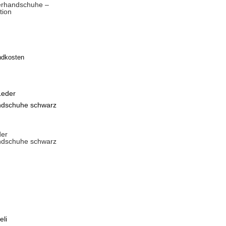
erhandschuhe –
tion
ndkosten
der
ndschuhe schwarz