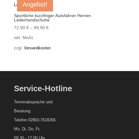
Angebot!
Sportliche kurzfinger Autofahrer Herren
Lederhandschuhe
72,90
€
–
89,90
€
inkl. MwSt.
zzgl.
Versandkosten
Service-Hotline
Terminabsprache und
Beratung:
Telefon 02863-7618266
Mo, Di, Do, Fr,
09:30 - 17:00 Uhr