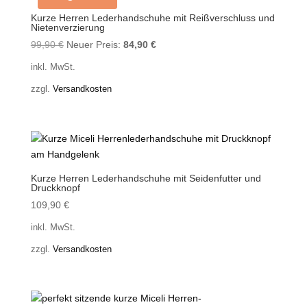
Kurze Herren Lederhandschuhe mit Reißverschluss und
Nietenverzierung
Ursprünglicher
Aktueller
99,90
€
Neuer Preis:
84,90
€
Preis
Preis
inkl. MwSt.
war:
ist:
zzgl.
Versandkosten
99,90 €
84,90 €.
Kurze Herren Lederhandschuhe mit Seidenfutter und
Druckknopf
109,90
€
inkl. MwSt.
zzgl.
Versandkosten