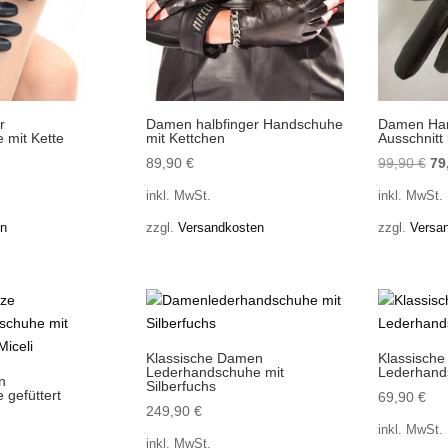
r
Damen halbfinger Handschuhe
Damen Han
 mit Kette
mit Kettchen
Ausschnitt
Ur
89,90
€
99,90
€
79
Pre
inkl. MwSt.
inkl. MwSt.
wa
en
zzgl.
Versandkosten
zzgl.
Versa
99
Klassische Damen
Klassisch
Lederhandschuhe mit
Lederhands
n
Silberfuchs
gefüttert
69,90
€
249,90
€
inkl. MwSt.
inkl. MwSt.