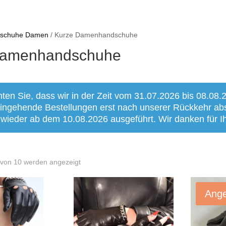
dschuhe Damen
/ Kurze Damenhandschuhe
Damenhandschuhe
hten Sie, dass wir in der Zeit vom 31.07.2026 bis 08.08.
 eingehende Bestellungen erst nach unserer Rückkehr a
 wieder ab dem 10.08.2026 ausgeführt. Wir danken für Ih
 von 10 werden angezeigt
Ange