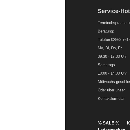
Service-Hot
Terminabsprache u
Beratung:
Telefon 02863-761
Mo, Di, Do, Fr,
09:30 - 17:00 Uhr
Samstags
10:00 - 14:00 Uhr
Mittwochs geschlo
Oder über unser
Kontaktformular
% SALE %
K
Ledertaschen