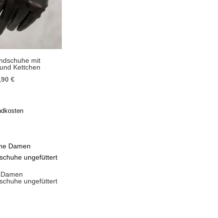
dschuhe mit
 und Kettchen
sprünglicher
Aktueller
,90
€
is
Preis
r:
ist:
ndkosten
,90 €
79,90 €.
e Damen
chuhe ungefüttert