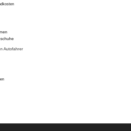
ndkosten
n Autofahrer
ten