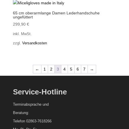
65 cm oberarmlange Damen Lederhandschuhe
ungefüttert
299,90
€
inkl. MwSt.
zzgl.
Versandkosten
←
1
2
3
4
5
6
7
→
Service-Hotline
Terminabsprache und
Beratung:
Telefon 02863-7618266